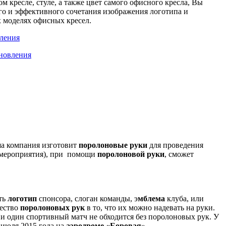
 кресле, стуле, а также цвет самого офисного кресла, Вы
го и эффективного сочетания изображения логотипа и
х моделях офисных кресел.
ша компания изготовит
поролоновые руки
для проведения
 мероприятия), при помощи
поролоновой руки
, сможет
ть
логотип
спонсора, слоган команды, э
мблема
клуба, или
щество
поролоновых рук
в то, что их можно надевать на руки.
и один спортивный матч не обходится без поролоновых рук. У
 июля 2015 года на
аэродроме «Боровая
».