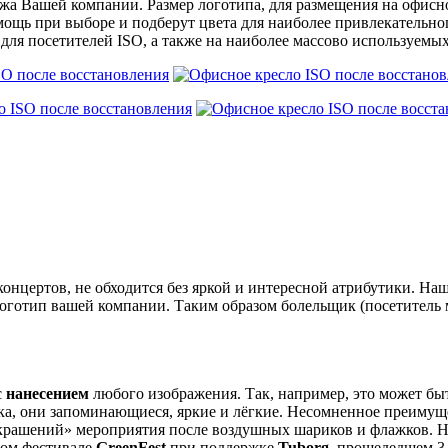
а Вашей компании. Размер логотипа, для размещения на офисном
ощь при выборе и подберут цвета для наиболее привлекательно
 для посетителей ISO, а также на наиболее массово используемы
онцертов, не обходится без яркой и интересной атрибутики. На
логотип вашей компании. Таким образом болельщик (посетитель
с
нанесением
любого изображения. Так, например, это может бы
ка, они запоминающиеся, яркие и лёгкие. Несомненное преиму
крашений» мероприятия после воздушных шариков и флажков. Н
ном фестивале
GreenFest
при поддержке
Tuborg
, прошедедшем 3