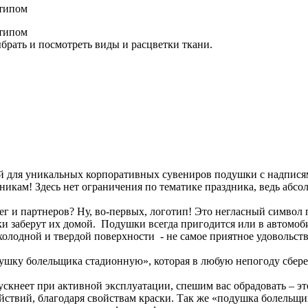
брать и посмотреть виды и расцветки ткани.
й для уникальных корпоративных сувениров подушки с надпися
дникам! Здесь нет ограничения по тематике праздника, ведь аб
лег и партнеров? Ну, во-первых, логотип! Это негласный символ
и заберут их домой. Подушки всегда пригодится или в автомобил
й холодной и твердой поверхности - не самое приятное удовольс
шку болельщика стадионную», которая в любую непогоду сбереж
тускнеет при активной эксплуатации, спешим вас обрадовать – э
ствий, благодаря свойствам краски. Так же «подушка болельщи